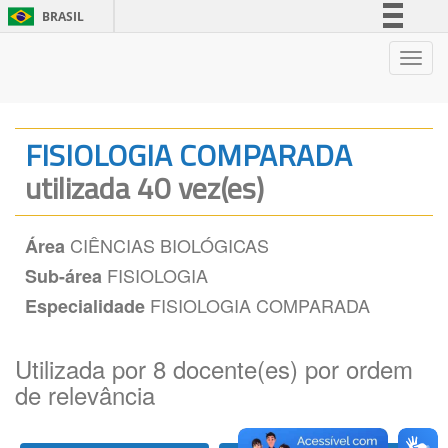
BRASIL
Simplifique!
Nave
Comunica BR
Participe
Acesso à informação
FISIOLOGIA COMPARADA
Legislação
utilizada 40 vez(es)
Canais
CIÊNCIAS BIOLÓGICAS
Área
FISIOLOGIA
Sub-área
FISIOLOGIA COMPARADA
Especialidade
Utilizada por 8 docente(es) por ordem
de relevância