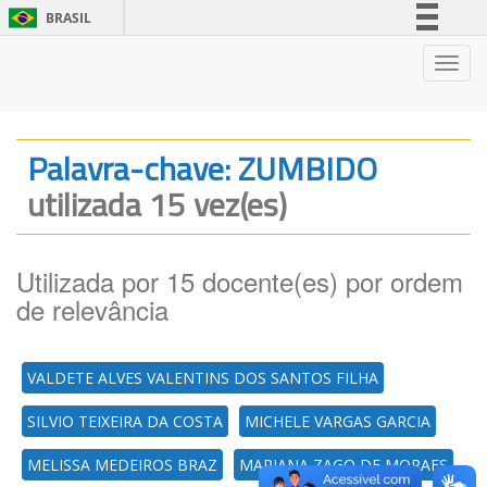
BRASIL
Simplifique!
Nave
Comunica BR
Participe
Acesso à informação
Palavra-chave: ZUMBIDO
Legislação
utilizada 15 vez(es)
Canais
Utilizada por 15 docente(es) por ordem
de relevância
VALDETE ALVES VALENTINS DOS SANTOS FILHA
SILVIO TEIXEIRA DA COSTA
MICHELE VARGAS GARCIA
MELISSA MEDEIROS BRAZ
MARIANA ZAGO DE MORAES