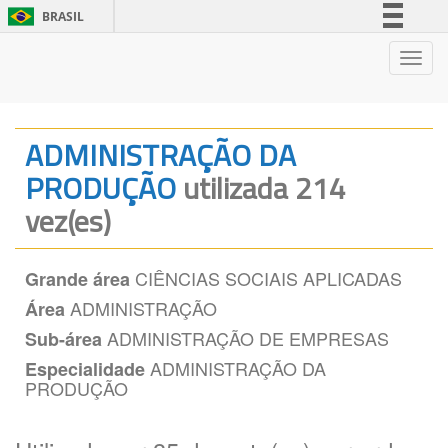
BRASIL
Simplifique!
Nave
Comunica BR
Participe
Acesso à informação
ADMINISTRAÇÃO DA
Legislação
PRODUÇÃO
utilizada 214
Canais
vez(es)
CIÊNCIAS SOCIAIS APLICADAS
Grande área
ADMINISTRAÇÃO
Área
ADMINISTRAÇÃO DE EMPRESAS
Sub-área
ADMINISTRAÇÃO DA
Especialidade
PRODUÇÃO