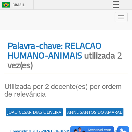
BRASIL
Simplifique!
Nave
Comunica BR
Participe
Acesso à informação
Palavra-chave: RELACAO
Legislação
HUMANO-ANIMAIS
utilizada 2
Canais
vez(es)
Utilizada por 2 docente(es) por ordem
de relevância
JOAO CESAR DIAS OLIVEIRA
ANNE SANTOS DO AMARAL
Copyright © 2017-2026 CPD-UFSM. Todos os direitos reservados.