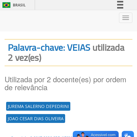
BRASIL
Simplifique!
Nave
Comunica BR
Participe
Acesso à informação
Palavra-chave: VEIAS
utilizada
Legislação
2 vez(es)
Canais
Utilizada por 2 docente(es) por ordem
de relevância
JUREMA SALERNO DEPEDRINI
JOAO CESAR DIAS OLIVEIRA