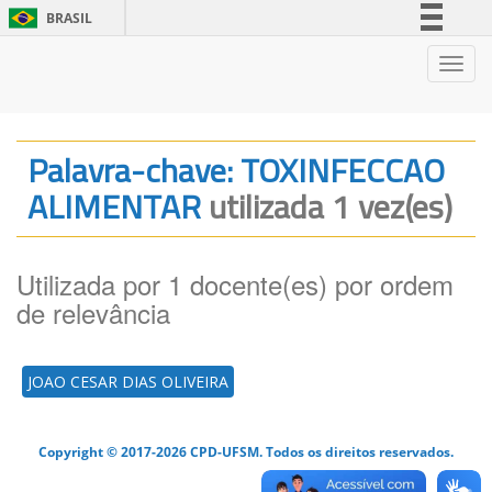
BRASIL
Simplifique!
Nave
Comunica BR
Participe
Acesso à informação
Palavra-chave: TOXINFECCAO
Legislação
ALIMENTAR
utilizada 1 vez(es)
Canais
Utilizada por 1 docente(es) por ordem
de relevância
JOAO CESAR DIAS OLIVEIRA
Copyright © 2017-2026 CPD-UFSM. Todos os direitos reservados.