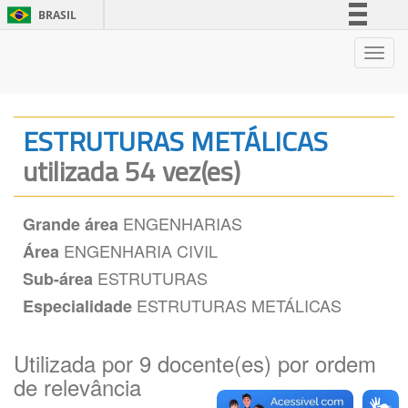
BRASIL
Simplifique!
Nave
Comunica BR
Participe
Acesso à informação
ESTRUTURAS METÁLICAS
Legislação
utilizada 54 vez(es)
Canais
ENGENHARIAS
Grande área
ENGENHARIA CIVIL
Área
ESTRUTURAS
Sub-área
ESTRUTURAS METÁLICAS
Especialidade
Utilizada por 9 docente(es) por ordem
de relevância