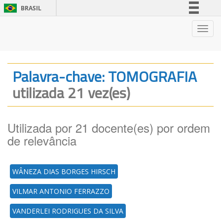
BRASIL
Simplifique!
Nave
Comunica BR
Participe
Acesso à informação
Palavra-chave: TOMOGRAFIA
Legislação
utilizada 21 vez(es)
Canais
Utilizada por 21 docente(es) por ordem
de relevância
WÂNEZA DIAS BORGES HIRSCH
VILMAR ANTONIO FERRAZZO
VANDERLEI RODRIGUES DA SILVA