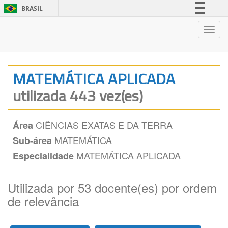
BRASIL
Simplifique!
Nave
Comunica BR
Participe
Acesso à informação
MATEMÁTICA APLICADA
Legislação
utilizada 443 vez(es)
Canais
CIÊNCIAS EXATAS E DA TERRA
Área
MATEMÁTICA
Sub-área
MATEMÁTICA APLICADA
Especialidade
Utilizada por 53 docente(es) por ordem
de relevância