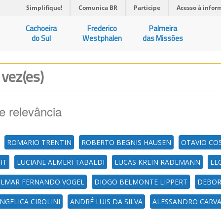
Simplifique!
Comunica BR
Participe
Acesso à infor
Cachoeira
Frederico
Palmeira
do Sul
Westphalen
das Missões
 vez(es)
e relevância
ROMARIO TRENTIN
ROBERTO BEGNIS HAUSEN
OTAVIO CO
HT
LUCIANE ALMERI TABALDI
LUCAS KREIN RADEMANN
LE
ILMAR FERNANDO VOGEL
DIOGO BELMONTE LIPPERT
DEBOR
NGELICA CIROLINI
ANDRÉ LUIS DA SILVA
ALESSANDRO CARV