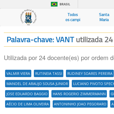
BRASIL
Todos
Santa
os campi
Maria
Palavra-chave: VANT
utilizada 24
Utilizada por 24 docente(es) por ordem d
VALMIR VIERA
RUTINEIA TASSI
RUDINEY SOARES PEREIRA
MANOEL DE ARAUJO SOUSA JUNIOR
LUCIANO PIVOTO SPEC
JOSE EDUARDO BAGGIO
HANS ROGERIO ZIMMERMANN
G
AÉCIO DE LIMA OLIVEIRA
ANTONINHO JOAO PEGORARO
A