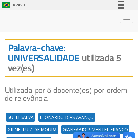
BRASIL
Simplifique!
Nave
Comunica BR
Participe
Acesso à informação
Palavra-chave:
Legislação
UNIVERSALIDADE
utilizada 5
Canais
vez(es)
Utilizada por 5 docente(es) por ordem
de relevância
SUELI SALVA
LEONARDO DIAS AVANÇO
GILNEI LUIZ DE MOURA
GIANFABIO PIMENTEL FRANCO