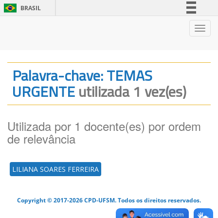
BRASIL
Simplifique!
Nave
Comunica BR
Participe
Acesso à informação
Palavra-chave: TEMAS
Legislação
URGENTE
utilizada 1 vez(es)
Canais
Utilizada por 1 docente(es) por ordem
de relevância
LILIANA SOARES FERREIRA
Copyright © 2017-2026 CPD-UFSM. Todos os direitos reservados.