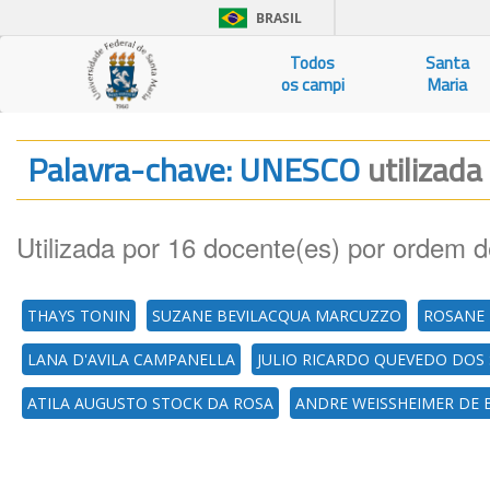
BRASIL
Todos
Santa
os campi
Maria
Palavra-chave: UNESCO
utilizada
Utilizada por 16 docente(es) por ordem d
THAYS TONIN
SUZANE BEVILACQUA MARCUZZO
ROSANE 
LANA D'AVILA CAMPANELLA
JULIO RICARDO QUEVEDO DOS
ATILA AUGUSTO STOCK DA ROSA
ANDRE WEISSHEIMER DE