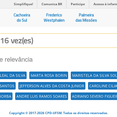
Simplifique!
Comunica BR
Participe
Acesso à infor
Cachoeira
Frederico
Palmeira
do Sul
Westphalen
das Missões
 16 vez(es)
e relevância
LEAL DA SILVA
MARTA ROSA BORIN
MARISTELA DA SILVA SO
 SANTOS
JEFFERSON ALVES DA COSTA JUNIOR
CAROLINE CILI
 BORBA
ANDRE LUIS RAMOS SOARES
ADRIANO SEVERO FIGUEI
Copyright © 2017-2026 CPD-UFSM. Todos os direitos reservados.