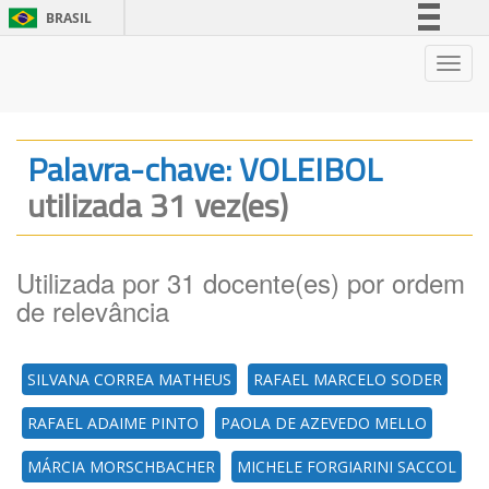
BRASIL
Simplifique!
Nave
Comunica BR
Participe
Acesso à informação
Palavra-chave: VOLEIBOL
Legislação
utilizada 31 vez(es)
Canais
Utilizada por 31 docente(es) por ordem
de relevância
SILVANA CORREA MATHEUS
RAFAEL MARCELO SODER
RAFAEL ADAIME PINTO
PAOLA DE AZEVEDO MELLO
MÁRCIA MORSCHBACHER
MICHELE FORGIARINI SACCOL