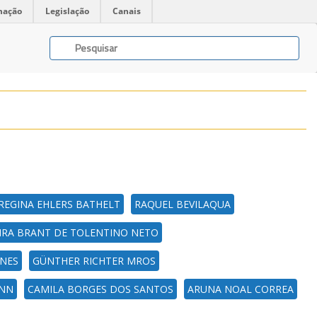
mação
Legislação
Canais
REGINA EHLERS BATHELT
RAQUEL BEVILAQUA
EIRA BRANT DE TOLENTINO NETO
UNES
GÜNTHER RICHTER MROS
ANN
CAMILA BORGES DOS SANTOS
ARUNA NOAL CORREA