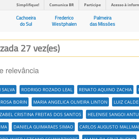
Simplifique!
Comunica BR
Participe
Acesso à infor
Cachoeira
Frederico
Palmeira
do Sul
Westphalen
das Missões
lizada 27 vez(es)
e relevância
I SALVA
RODRIGO ROZADO LEAL
RENATO AQUINO ZACHIA
 ROSA BORIN
MARIA ANGELICA OLIVEIRA LINTON
LUIZ CALD
IZABEL CRISTINA FREITAS DOS SANTOS
HELENISE SANGOI ANT
IMA
DANIELA GUIMARAES SIMAO
CARLOS AUGUSTO MALLM