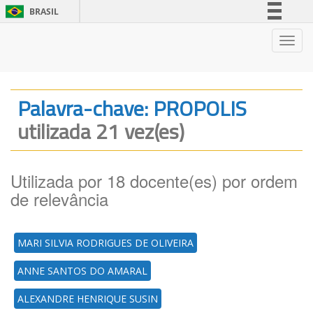
BRASIL
Simplifique!
Nave
Comunica BR
Participe
Acesso à informação
Palavra-chave: PROPOLIS
Legislação
utilizada 21 vez(es)
Canais
Utilizada por 18 docente(es) por ordem
de relevância
MARI SILVIA RODRIGUES DE OLIVEIRA
ANNE SANTOS DO AMARAL
ALEXANDRE HENRIQUE SUSIN