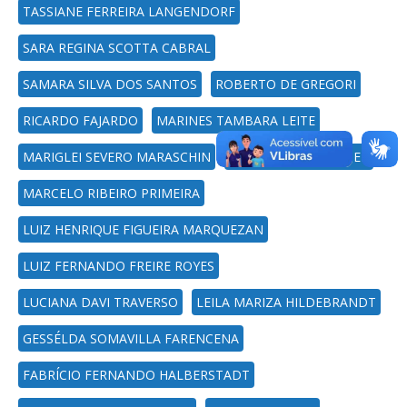
TASSIANE FERREIRA LANGENDORF
SARA REGINA SCOTTA CABRAL
SAMARA SILVA DOS SANTOS
ROBERTO DE GREGORI
RICARDO FAJARDO
MARINES TAMBARA LEITE
MARIGLEI SEVERO MARASCHIN
MARCIA XAVIER PEITER
MARCELO RIBEIRO PRIMEIRA
LUIZ HENRIQUE FIGUEIRA MARQUEZAN
LUIZ FERNANDO FREIRE ROYES
LUCIANA DAVI TRAVERSO
LEILA MARIZA HILDEBRANDT
GESSÉLDA SOMAVILLA FARENCENA
FABRÍCIO FERNANDO HALBERSTADT