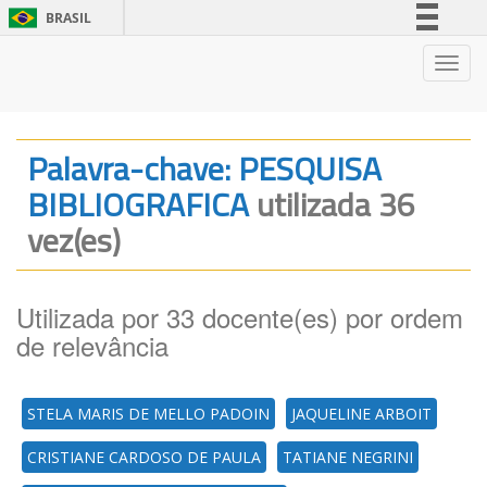
BRASIL
Simplifique!
Nave
Comunica BR
Participe
Acesso à informação
Palavra-chave: PESQUISA
Legislação
BIBLIOGRAFICA
utilizada 36
Canais
vez(es)
Utilizada por 33 docente(es) por ordem
de relevância
STELA MARIS DE MELLO PADOIN
JAQUELINE ARBOIT
CRISTIANE CARDOSO DE PAULA
TATIANE NEGRINI