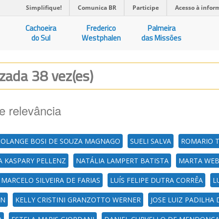
Simplifique!
Comunica BR
Participe
Acesso à infor
Cachoeira
Frederico
Palmeira
do Sul
Westphalen
das Missões
izada 38 vez(es)
e relevância
SOLANGE BOSI DE SOUZA MAGNAGO
SUELI SALVA
ROMARIO 
A KASPARY PELLENZ
NATÁLIA LAMPERT BATISTA
MARTA WEB
MARCELO SILVEIRA DE FARIAS
LUÍS FELIPE DUTRA CORRÊA
L
NN
KELLY CRISTINI GRANZOTTO WERNER
JOSE LUIZ PADILHA