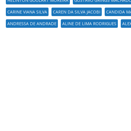
HÉLINTON GOULART MOREIRA
GUSTAVO GRINGS MACHAD
CARINE VIANA SILVA
CAREN DA SILVA JACOBI
CANDIDA M
ANDRESSA DE ANDRADE
ALINE DE LIMA RODRIGUES
ALE