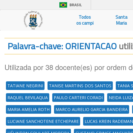
BRASIL
Todos
Santa
os campi
Maria
Palavra-chave: ORIENTACAO
util
Utilizada por 38 docente(es) por ordem d
TATIANE NEGRINI
TANISE MARTINS DOS SANTOS
TANIA 
RAQUEL BEVILAQUA
PAULO CARTERI CORADI
NEIDA LUIZ
MARIA AMELIA ROTH
MARCO AURELIO GARCIA BANDEIRA
LUCIANE SANCHOTENE ETCHEPARE
LUCAS KREIN RADEMA