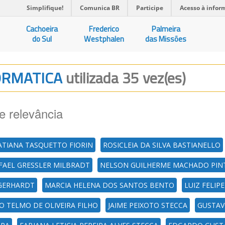
Simplifique!
Comunica BR
Participe
Acesso à infor
Cachoeira
Frederico
Palmeira
do Sul
Westphalen
das Missões
FORMATICA
utilizada 35 vez(es)
e relevância
ATIANA TASQUETTO FIORIN
ROSICLEIA DA SILVA BASTIANELLO
FAEL GRESSLER MILBRADT
NELSON GUILHERME MACHADO PIN
 GERHARDT
MARCIA HELENA DOS SANTOS BENTO
LUIZ FELIP
O TELMO DE OLIVEIRA FILHO
JAIME PEIXOTO STECCA
GUSTAV