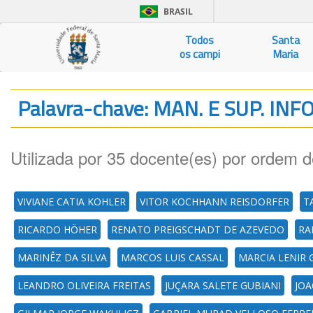
BRASIL
Todos
Santa
os campi
Maria
Palavra-chave: MAN. E SUP. IN
Utilizada por 35 docente(es) por ordem d
VIVIANE CATIA KOHLER
VITOR KOCHHANN REISDORFER
T
RICARDO HÖHER
RENATO PREIGSCHADT DE AZEVEDO
RA
MARINÊZ DA SILVA
MARCOS LUIS CASSAL
MARCIA LENIR
LEANDRO OLIVEIRA FREITAS
JUÇARA SALETE GUBIANI
JOA