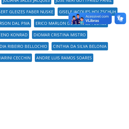
JULIANA SALES JACQUES
JOSE NERI GOTTFRIED PANIZ
ERT GLEIZES FABER NUSKE
GISELE JACQUES HOLZSCHUH
RSON DAL PIVA
ERICO MARLON DE MORAES FLORES
CENO KONRAD
DIOMAR CRISTINA MISTRO
DIA RIBEIRO BELLOCHIO
CINTHIA DA SILVA BELONIA
ARINI CECCHIN
ANDRE LUIS RAMOS SOARES