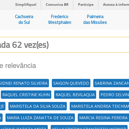
Simplifique!
Comunica BR
Participe
Acesso à infor
Cachoeira
Frederico
Palmeira
do Sul
Westphalen
das Missões
zada 62 vez(es)
e relevância
SIDNEI RENATO SILVEIRA
SAIGON QUEVEDO
SABRINA ZANCA
RAQUEL CRISTINE KUHN
RAQUEL BEVILAQUA
PEDRO SELVI
JE
MARISTELA DA SILVA SOUZA
MARISTELA ANDREA TEICHM
A
MARIA LUIZA ZANATTA DE SOUZA
MARCIA REGINA PEREIRA