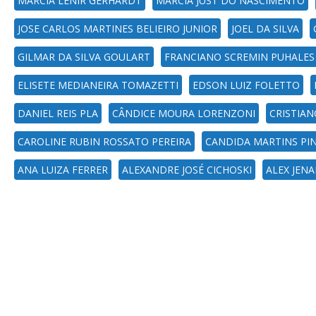
MARCIA LENIR GERHARDT
MARCIA JUST DO NASCIMENTO
JOSE CARLOS MARTINES BELIEIRO JUNIOR
JOEL DA SILVA
GILMAR DA SILVA GOULART
FRANCIANO SCREMIN PUHALES
ELISETE MEDIANEIRA TOMAZETTI
EDSON LUIZ FOLETTO
DANIEL REIS PLA
CÂNDICE MOURA LORENZONI
CRISTIAN
CAROLINE RUBIN ROSSATO PEREIRA
CANDIDA MARTINS PI
ANA LUIZA FERRER
ALEXANDRE JOSÉ CICHOSKI
ALEX JEN