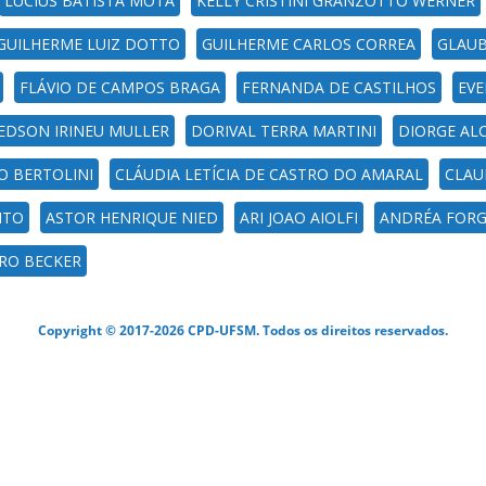
LÚCIUS BATISTA MOTA
KELLY CRISTINI GRANZOTTO WERNER
GUILHERME LUIZ DOTTO
GUILHERME CARLOS CORREA
GLAUB
FLÁVIO DE CAMPOS BRAGA
FERNANDA DE CASTILHOS
EVE
EDSON IRINEU MULLER
DORIVAL TERRA MARTINI
DIORGE AL
O BERTOLINI
CLÁUDIA LETÍCIA DE CASTRO DO AMARAL
CLAU
NTO
ASTOR HENRIQUE NIED
ARI JOAO AIOLFI
ANDRÉA FORGI
ARO BECKER
Copyright © 2017-2026 CPD-UFSM. Todos os direitos reservados.