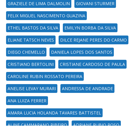
GRAZIELE DE LIMA DALMOLIN
GIOVANI STURMER
FELIX MIGUEL NASCIMENTO GUAZINA
ETHEL BASTOS DA SILVA
EMILYN BORBA DA SILVA
ELIANE TATSCH NEVES
DILCE REJANE PERES DO CARMO
DIEGO CHEMELLO
DANIELA LOPES DOS SANTOS
CRISTIANO BERTOLINI
CRISTIANE CARDOSO DE PAULA
CAROLINE RUBIN ROSSATO PEREIRA
ANELISE LEVAY MURARI
ANDRESSA DE ANDRADE
ANA LUIZA FERRER
AMARA LUCIA HOLANDA TAVARES BATTISTEL
ALINE CAMMARANO RIBEIRO
ADRIANE RUBIO ROSO