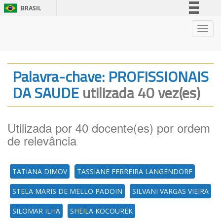
BRASIL
Simplifique!
Nave
Comunica BR
Participe
Acesso à informação
Palavra-chave: PROFISSIONAIS
Legislação
DA SAUDE
utilizada 40 vez(es)
Canais
Utilizada por 40 docente(es) por ordem
de relevância
TATIANA DIMOV
TASSIANE FERREIRA LANGENDORF
STELA MARIS DE MELLO PADOIN
SILVANI VARGAS VIEIRA
SILOMAR ILHA
SHEILA KOCOUREK