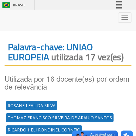
BRASIL
Simplifique!
Nave
Comunica BR
Participe
Acesso à informação
Palavra-chave: UNIAO
Legislação
EUROPEIA
utilizada 17 vez(es)
Canais
Utilizada por 16 docente(es) por ordem
de relevância
ROSANE LEAL DA SILVA
THOMAZ FRANCISCO SILVEIRA DE ARAUJO SANTOS
RICARDO HELI RONDINEL CORNEJO