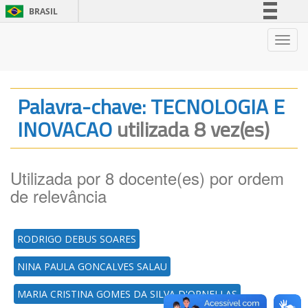
BRASIL
Simplifique!
Nave
Comunica BR
Participe
Acesso à informação
Palavra-chave: TECNOLOGIA E
Legislação
INOVACAO
utilizada 8 vez(es)
Canais
Utilizada por 8 docente(es) por ordem
de relevância
RODRIGO DEBUS SOARES
NINA PAULA GONCALVES SALAU
MARIA CRISTINA GOMES DA SILVA D'ORNELLAS