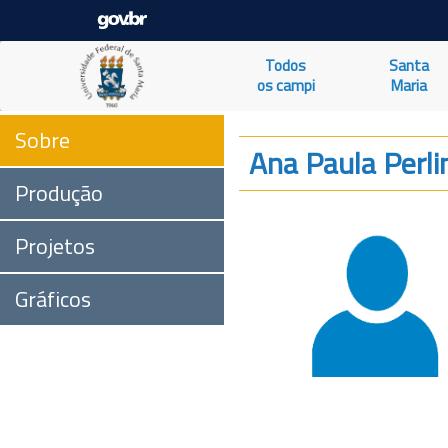
Todos
Santa
os campi
Maria
Sobre
Ana Paula Perli
Produção
Projetos
Gráficos