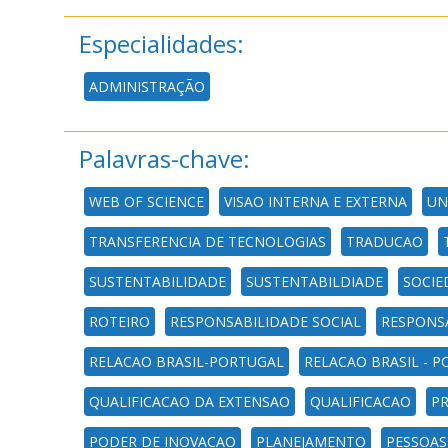
Especialidades:
ADMINISTRAÇÃO
Palavras-chave:
WEB OF SCIENCE
VISAO INTERNA E EXTERNA
UN
TRANSFERENCIA DE TECNOLOGIAS
TRADUCAO
SUSTENTABILIDADE
SUSTENTABILDIADE
SOCIE
ROTEIRO
RESPONSABILIDADE SOCIAL
RESPONS
RELACAO BRASIL-PORTUGAL
RELACAO BRASIL - 
QUALIFICACAO DA EXTENSAO
QUALIFICACAO
PR
PODER DE INOVACAO
PLANEJAMENTO
PESSOAS