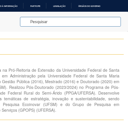
O À INFORMAÇÃO
PARTICIPE
LEGISLAÇÃO
ÓRGÃOS DO GOVERNO
 na Pró-Reitoria de Extensão da Universidade Federal de Santa
o em Administração pela Universidade Federal de Santa Maria
m Gestão Pública (2016), Mestrado (2016) e Doutorado (2020) em
SM). Realizou Pós-Doutorado (2023/2024) no Programa de Pós-
ade Federal Rural do Semi-Árido (PPGA/UFERSA). Desenvolve
s temáticas de estratégia, inovação e sustentabilidade, sendo
de Pesquisa Ecoinovar (UFSM) e do Grupo de Pesquisa em
e Serviços (GPOPS) (UFERSA).