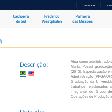
COMUNICA BR
ACESS
IR
PARA
Cachoeira
Frederico
Palmeira
O
CONTEÚDO
do Sul
Westphalen
das Missões
n
Atua como administradora
Descrição:
Maria. Possui graduaçã
(2013), Especialização e
Administração (PPGA/UF
Graduação da Universid
trabalhos relacionados a
integrante do Grupo 
Operações de Produção 
Unidade: