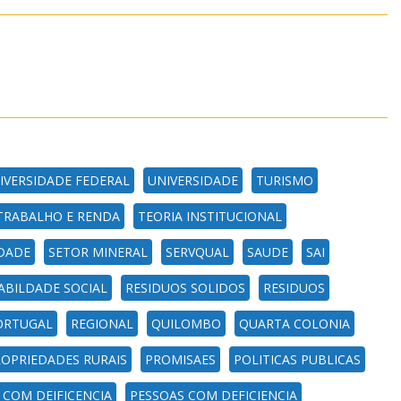
IVERSIDADE FEDERAL
UNIVERSIDADE
TURISMO
TRABALHO E RENDA
TEORIA INSTITUCIONAL
DADE
SETOR MINERAL
SERVQUAL
SAUDE
SAI
ABILDADE SOCIAL
RESIDUOS SOLIDOS
RESIDUOS
PORTUGAL
REGIONAL
QUILOMBO
QUARTA COLONIA
OPRIEDADES RURAIS
PROMISAES
POLITICAS PUBLICAS
 COM DEIFICENCIA
PESSOAS COM DEFICIENCIA