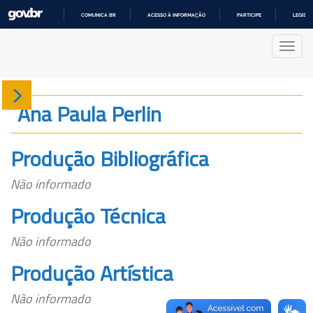
COMUNICA BR
ACESSO À INFORMAÇÃO
PARTICIPE
LEGISL
IR
PARA
Nave
O
CONTEÚDO
Sobre
Ana Paula Perlin
Produção
Produção Bibliográfica
Projetos
Não informado
Gráficos
Produção Técnica
Não informado
Produção Artística
Não informado