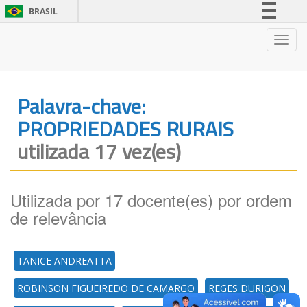
BRASIL
Simplifique!
Nave
Comunica BR
Participe
Acesso à informação
Palavra-chave:
Legislação
PROPRIEDADES RURAIS
Canais
utilizada 17 vez(es)
Utilizada por 17 docente(es) por ordem
de relevância
TANICE ANDREATTA
ROBINSON FIGUEIREDO DE CAMARGO
REGES DURIGON