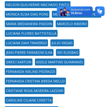
NELSON GUILHERME MACHADO PINTO
MONICA ELISA DIAS PONS
MELISSA AGOSTINI LAMPERT
MARIA MEDIANEIRA PADOIN
MARCELO RIBEIRO
LUCIANA FLORES BATTISTELLA
LUCIANA DAVI TRAVERSO
JULIO VIEGAS
JEAN PIERRE PARABONI ILHA
IVO ELESBAO
GREICI SARTURI
GISELE MARTINS GUIMARAES
FERNANDA KIELING PEDRAZZI
FERNANDA CRISTINA BREDA MELLO
CRISTIANE ROSA MOREIRA LAZZARI
CAROLINE CILIANE CERETTA