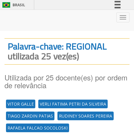
BRASIL
Simplifique!
Nave
Comunica BR
Participe
Acesso à informação
Palavra-chave: REGIONAL
Legislação
utilizada 25 vez(es)
Canais
Utilizada por 25 docente(es) por ordem
de relevância
VITOR GALLE
VERLI FATIMA PETRI DA SILVEIRA
TIAGO ZARDIN PATIAS
RUDINEY SOARES PEREIRA
RAFAELA FALCAO SOCOLOSKI