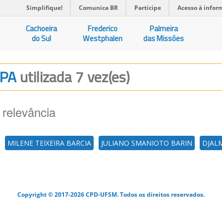
Simplifique!
Comunica BR
Participe
Acesso à infor
Cachoeira
Frederico
Palmeira
do Sul
Westphalen
das Missões
MPA
utilizada 7 vez(es)
 relevância
MILENE TEIXEIRA BARCIA
JULIANO SMANIOTO BARIN
DJALM
Copyright © 2017-2026 CPD-UFSM. Todos os direitos reservados.