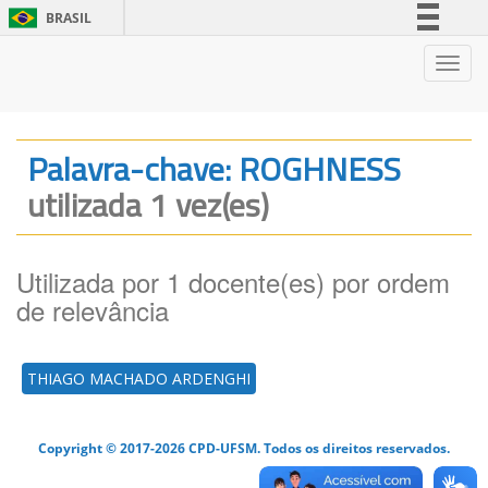
BRASIL
Simplifique!
Nave
Comunica BR
Participe
Acesso à informação
Palavra-chave: ROGHNESS
Legislação
utilizada 1 vez(es)
Canais
Utilizada por 1 docente(es) por ordem
de relevância
THIAGO MACHADO ARDENGHI
Copyright © 2017-2026 CPD-UFSM. Todos os direitos reservados.