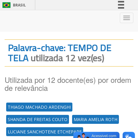
BRASIL
Simplifique!
Nave
Comunica BR
Participe
Acesso à informação
Palavra-chave: TEMPO DE
Legislação
TELA
utilizada 12 vez(es)
Canais
Utilizada por 12 docente(es) por ordem
de relevância
THIAGO MACHADO ARDENGHI
SHANDA DE FREITAS COUTO
MARIA AMELIA ROTH
LUCIANE SANCHOTENE ETCHEPARE