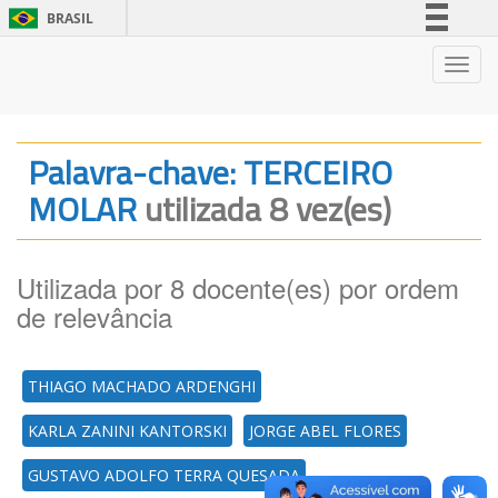
BRASIL
Simplifique!
Nave
Comunica BR
Participe
Acesso à informação
Palavra-chave: TERCEIRO
Legislação
MOLAR
utilizada 8 vez(es)
Canais
Utilizada por 8 docente(es) por ordem
de relevância
THIAGO MACHADO ARDENGHI
KARLA ZANINI KANTORSKI
JORGE ABEL FLORES
GUSTAVO ADOLFO TERRA QUESADA