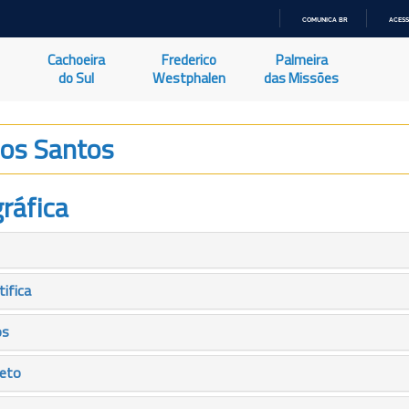
COMUNICA BR
ACESS
IR
PARA
Cachoeira
Frederico
Palmeira
O
CONTEÚDO
do Sul
Westphalen
das Missões
Dos Santos
ráfica
tifica
os
leto