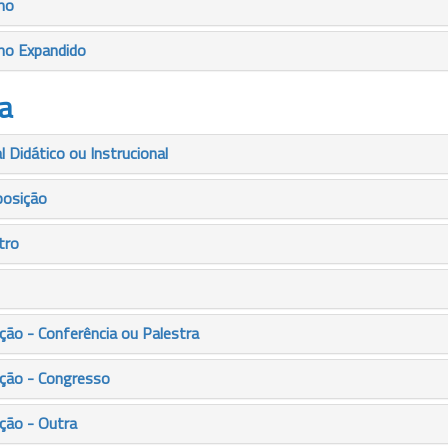
mo
mo Expandido
a
 Didático ou Instrucional
posição
tro
ão - Conferência ou Palestra
ção - Congresso
ção - Outra