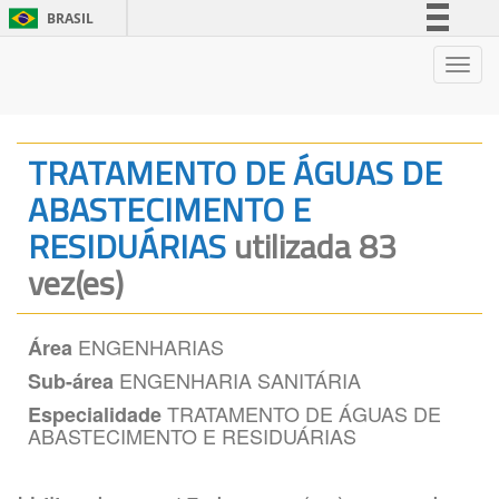
BRASIL
Simplifique!
Nave
Comunica BR
Participe
Acesso à informação
TRATAMENTO DE ÁGUAS DE
Legislação
ABASTECIMENTO E
Canais
RESIDUÁRIAS
utilizada 83
vez(es)
ENGENHARIAS
Área
ENGENHARIA SANITÁRIA
Sub-área
TRATAMENTO DE ÁGUAS DE
Especialidade
ABASTECIMENTO E RESIDUÁRIAS