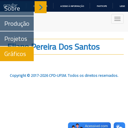
Sobre
COMUNICA BR
ACESSO À INFORMAÇÃO
PARTICIPE
LEGISL
IR
PARA
Nave
O
Produção
CONTEÚDO
Projetos
Eliane Pereira Dos Santos
Gráficos
Copyright © 2017-2026 CPD-UFSM. Todos os direitos reservados.