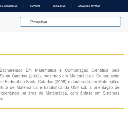
O À INFORMAÇÃO
PARTICIPE
LEGISLAÇÃO
ÓRGÃOS DO GOVERNO
Bacharelado Em Matemática e Computação Científica pela
 Santa Catarina (2003), mestrado em Matemática e Computação
dade Federal de Santa Catarina (2005) e doutorado em Matemática
tituto de Matemática e Estatística da USP sob a orientação de
xperiência na área de Matemática, com ênfase em Sistemas
ca.