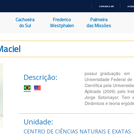
COMUNICA BR
ACESS
IR
PARA
Cachoeira
Frederico
Palmeira
O
CONTEÚDO
do Sul
Westphalen
das Missões
Maciel
possui graduação em 
Descrição:
Universidade Federal de
Científica pela Universi
Aplicada (2009) pelo Ins
Jorge Sotomayor. Tem e
Dinâmicos e teoria ergódi
Unidade:
CENTRO DE CIÊNCIAS NATURAIS E EXATAS