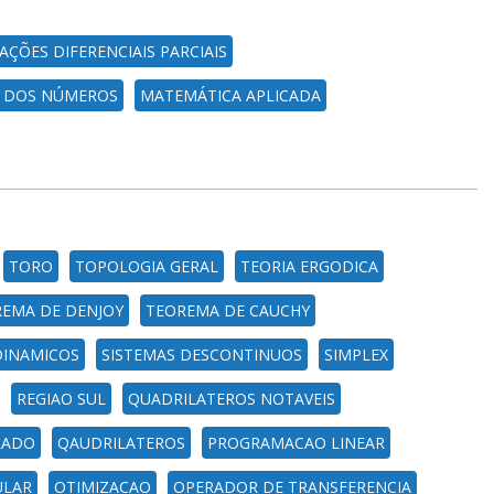
AÇÕES DIFERENCIAIS PARCIAIS
A DOS NÚMEROS
MATEMÁTICA APLICADA
TORO
TOPOLOGIA GERAL
TEORIA ERGODICA
EMA DE DENJOY
TEOREMA DE CAUCHY
DINAMICOS
SISTEMAS DESCONTINUOS
SIMPLEX
REGIAO SUL
QUADRILATEROS NOTAVEIS
RADO
QAUDRILATEROS
PROGRAMACAO LINEAR
ULAR
OTIMIZACAO
OPERADOR DE TRANSFERENCIA