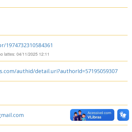
.br/1974732310584361
no lattes: 04/11/2025 12:11
s.com/authid/detail.uri?authorId=57195059307
gmail.com