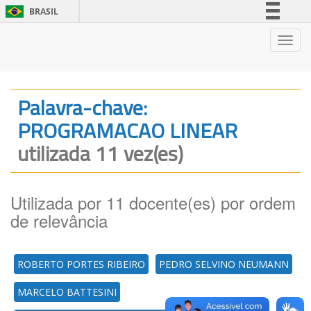
BRASIL
Simplifique!
Nave
Comunica BR
Participe
Acesso à informação
Palavra-chave:
Legislação
PROGRAMACAO LINEAR
Canais
utilizada 11 vez(es)
Utilizada por 11 docente(es) por ordem
de relevância
ROBERTO PORTES RIBEIRO
PEDRO SELVINO NEUMANN
MARCELO BATTESINI