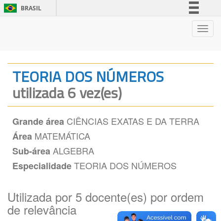
BRASIL
Simplifique!
Nave
Comunica BR
Participe
Acesso à informação
TEORIA DOS NÚMEROS
Legislação
utilizada 6 vez(es)
Canais
CIÊNCIAS EXATAS E DA TERRA
Grande área
MATEMÁTICA
Área
ALGEBRA
Sub-área
TEORIA DOS NÚMEROS
Especialidade
Utilizada por 5 docente(es) por ordem
de relevância