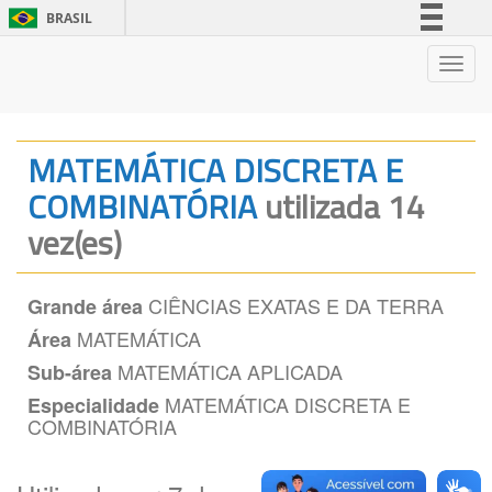
BRASIL
Simplifique!
Nave
Comunica BR
Participe
Acesso à informação
MATEMÁTICA DISCRETA E
Legislação
COMBINATÓRIA
utilizada 14
Canais
vez(es)
CIÊNCIAS EXATAS E DA TERRA
Grande área
MATEMÁTICA
Área
MATEMÁTICA APLICADA
Sub-área
MATEMÁTICA DISCRETA E
Especialidade
COMBINATÓRIA