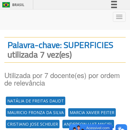
BRASIL
Simplifique!
Nave
Comunica BR
Participe
Acesso à informação
Palavra-chave: SUPERFICIES
Legislação
utilizada 7 vez(es)
Canais
Utilizada por 7 docente(es) por ordem
de relevância
NATÁLIA DE FREITAS DAUDT
MAURICIO FRONZA DA SILVA
MARCIA XAVIER PEITER
CRISTIANO JOSE SCHEUER
ANDERSON LUIZ MACIEL