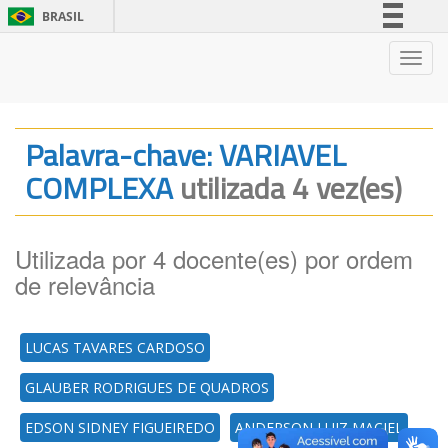
BRASIL
Simplifique!
Nave
Comunica BR
Participe
Acesso à informação
Palavra-chave: VARIAVEL
Legislação
COMPLEXA
utilizada 4 vez(es)
Canais
Utilizada por 4 docente(es) por ordem
de relevância
LUCAS TAVARES CARDOSO
GLAUBER RODRIGUES DE QUADROS
EDSON SIDNEY FIGUEIREDO
ANDERSON LUIZ MACIEL