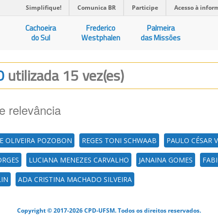
Simplifique!
Comunica BR
Participe
Acesso à infor
Cachoeira
Frederico
Palmeira
do Sul
Westphalen
das Missões
MO
utilizada 15 vez(es)
e relevância
DE OLIVEIRA POZOBON
REGES TONI SCHWAAB
PAULO CÉSAR 
ORGES
LUCIANA MENEZES CARVALHO
JANAINA GOMES
FAB
LIN
ADA CRISTINA MACHADO SILVEIRA
Copyright © 2017-2026 CPD-UFSM. Todos os direitos reservados.