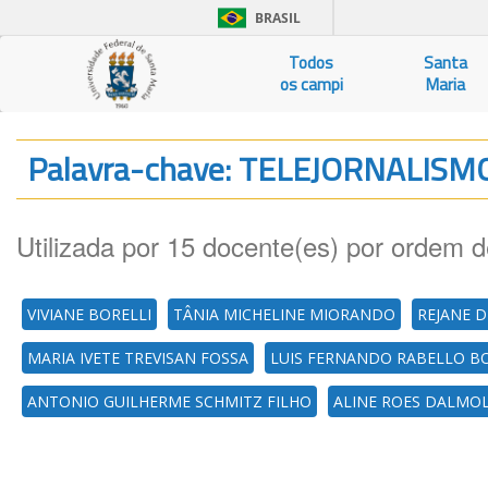
BRASIL
Todos
Santa
os campi
Maria
Palavra-chave: TELEJORNALIS
Utilizada por 15 docente(es) por ordem d
VIVIANE BORELLI
TÂNIA MICHELINE MIORANDO
REJANE 
MARIA IVETE TREVISAN FOSSA
LUIS FERNANDO RABELLO B
ANTONIO GUILHERME SCHMITZ FILHO
ALINE ROES DALMO