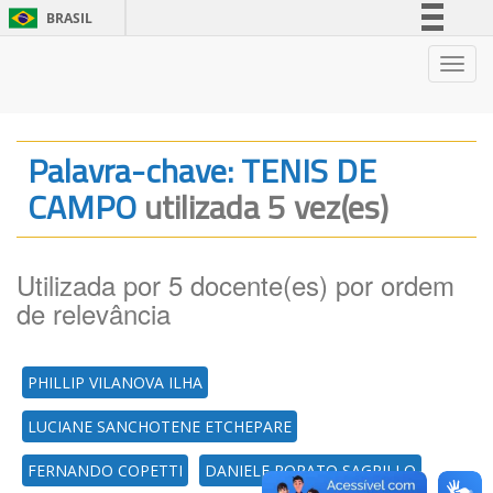
BRASIL
Simplifique!
Nave
Comunica BR
Participe
Acesso à informação
Palavra-chave: TENIS DE
Legislação
CAMPO
utilizada 5 vez(es)
Canais
Utilizada por 5 docente(es) por ordem
de relevância
PHILLIP VILANOVA ILHA
LUCIANE SANCHOTENE ETCHEPARE
FERNANDO COPETTI
DANIELE RORATO SAGRILLO