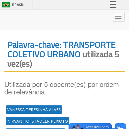
BRASIL
Simplifique!
Nave
Comunica BR
Participe
Acesso à informação
Palavra-chave: TRANSPORTE
Legislação
COLETIVO URBANO
utilizada 5
Canais
vez(es)
Utilizada por 5 docente(es) por ordem
de relevância
VANESSA TERESINHA ALVES
NIRVAN HOFSTADLER PEIXOTO