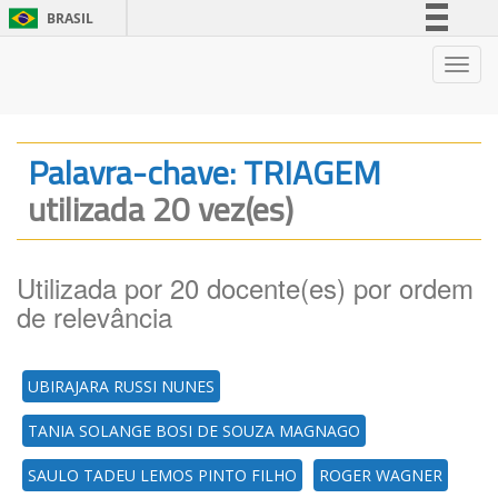
BRASIL
Simplifique!
Nave
Comunica BR
Participe
Acesso à informação
Palavra-chave: TRIAGEM
Legislação
utilizada 20 vez(es)
Canais
Utilizada por 20 docente(es) por ordem
de relevância
UBIRAJARA RUSSI NUNES
TANIA SOLANGE BOSI DE SOUZA MAGNAGO
SAULO TADEU LEMOS PINTO FILHO
ROGER WAGNER