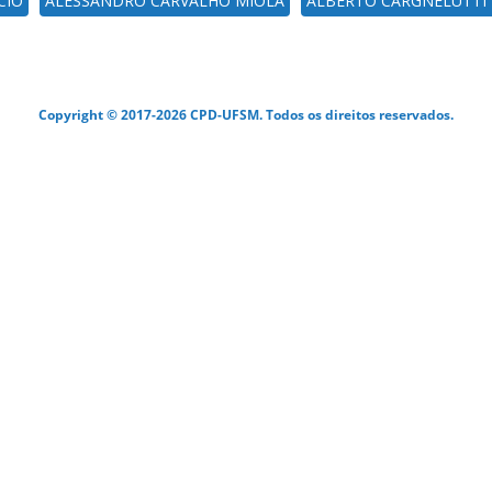
CIO
ALESSANDRO CARVALHO MIOLA
ALBERTO CARGNELUTTI 
Copyright © 2017-2026 CPD-UFSM. Todos os direitos reservados.