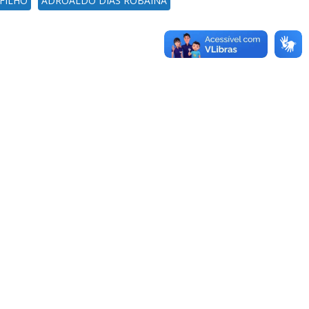
FILHO
ADROALDO DIAS ROBAINA