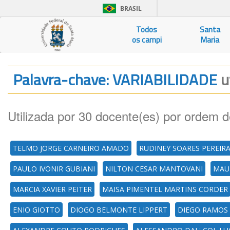
BRASIL
Todos
Santa
os campi
Maria
Palavra-chave: VARIABILIDADE
u
Utilizada por 30 docente(es) por ordem d
TELMO JORGE CARNEIRO AMADO
RUDINEY SOARES PEREIR
PAULO IVONIR GUBIANI
NILTON CESAR MANTOVANI
MAU
MARCIA XAVIER PEITER
MAISA PIMENTEL MARTINS CORDER
ENIO GIOTTO
DIOGO BELMONTE LIPPERT
DIEGO RAMOS