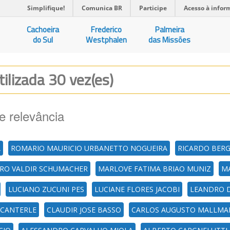
Simplifique!
Comunica BR
Participe
Acesso à infor
Cachoeira
Frederico
Palmeira
do Sul
Westphalen
das Missões
tilizada 30 vez(es)
e relevância
A
ROMARIO MAURICIO URBANETTO NOGUEIRA
RICARDO BER
RO VALDIR SCHUMACHER
MARLOVE FATIMA BRIAO MUNIZ
M
LUCIANO ZUCUNI PES
LUCIANE FLORES JACOBI
LEANDRO 
 CANTERLE
CLAUDIR JOSE BASSO
CARLOS AUGUSTO MALLM