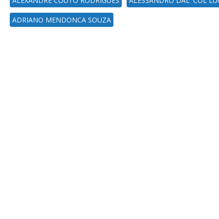
ALEXANDRE COUTO RODRIGUES
ALESSANDRO DAL' COL LU
ADRIANO MENDONCA SOUZA