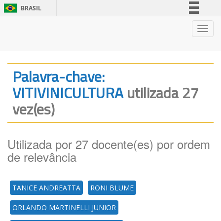
BRASIL
Simplifique!
Nave
Comunica BR
Participe
Acesso à informação
Palavra-chave:
Legislação
VITIVINICULTURA
utilizada 27
Canais
vez(es)
Utilizada por 27 docente(es) por ordem
de relevância
TANICE ANDREATTA
RONI BLUME
ORLANDO MARTINELLI JUNIOR