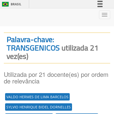
BRASIL
Simplifique!
Nave
Comunica BR
Participe
Acesso à informação
Palavra-chave:
Legislação
TRANSGENICOS
utilizada 21
Canais
vez(es)
Utilizada por 21 docente(es) por ordem
de relevância
VALDO HERMES DE LIMA BARCELOS
SYLVIO HENRIQUE BIDEL DORNELLES