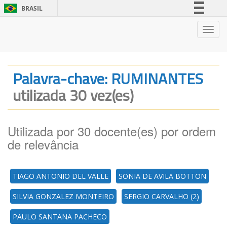
BRASIL
Simplifique!
Nave
Comunica BR
Participe
Acesso à informação
Palavra-chave: RUMINANTES
Legislação
utilizada 30 vez(es)
Canais
Utilizada por 30 docente(es) por ordem
de relevância
TIAGO ANTONIO DEL VALLE
SONIA DE AVILA BOTTON
SILVIA GONZALEZ MONTEIRO
SERGIO CARVALHO (2)
PAULO SANTANA PACHECO