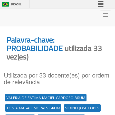
BRASIL
Simplifique!
Nave
Comunica BR
Participe
Acesso à informação
Palavra-chave:
Legislação
PROBABILIDADE
utilizada 33
Canais
vez(es)
Utilizada por 33 docente(es) por ordem
de relevância
VALERIA DE FATIMA MACIEL CARDOSO BRUM
TONIA MAGALI MORAES BRUM
SIDINEI JOSE LOPES