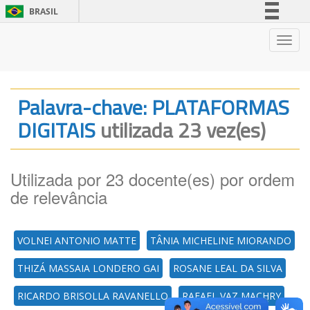
BRASIL
Simplifique!
Nave
Comunica BR
Participe
Acesso à informação
Palavra-chave: PLATAFORMAS
Legislação
DIGITAIS
utilizada 23 vez(es)
Canais
Utilizada por 23 docente(es) por ordem
de relevância
VOLNEI ANTONIO MATTE
TÂNIA MICHELINE MIORANDO
THIZÁ MASSAIA LONDERO GAI
ROSANE LEAL DA SILVA
RICARDO BRISOLLA RAVANELLO
RAFAEL VAZ MACHRY